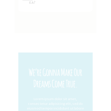
EA?
We’re Gonna Make Our
Dreams Come True.
Lorem ipsum dolor sit amet,
consectetur adipisicing elit, sed do
eiusmod tempor incididunt ut labore