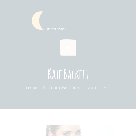
HOME
SUMMER MENU
LOCATION & PICKUP
RECIPES & BLOG
ABOUT
Kate Backett
FAQ’S
All Team Members
Home
Kate Backett